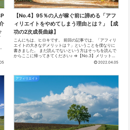
【No.4】95％の人が稼ぐ前に諦める「アフ
P
ィリエイトをやめてしまう理由とは？」【成
介
功の2次成長曲線】
サ
す
こんにちは、ヒロキです。 前回の記事では、「アフィリ
エイトの大きなデメリットは？」ということを僕なりに
サー
書きました。 まだ読んでないという方はそっちを読んで
からここに帰ってきてください♪ ⇒【No.3】メリットだ
らけ史上最強のビジネス。 「ア...
05
2022.04.05
アフィリエイト