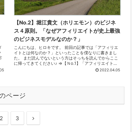
ネ
【No.2】堀江貴文（ホリエモン）のビジネ
ス４原則。「なぜアフィリエイトが史上最強
のビジネスモデルなのか？」
ィ
こんにちは、ヒロキです。 前回の記事では「アフィリエ
い
イトとは何なのか？」といったことを僕なりに書きまし
方
た。 まだ読んでないという方はそっちを読んでからここ
に帰ってきてください♪ ⇒【Ｎo.1】「アフィリエイト」
とは何か？ 個人で月収100万...
05
2022.04.05
のページ
次
2
3
へ