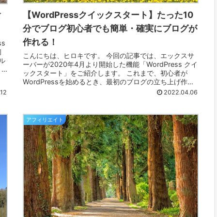
【WordPressクイックスタート】たった10
前
分でブログ初心者でも簡単・確実にブログが
作れる！
s
初
こんにちは、ヒロキです。 今回の記事では、エックスサ
ル
ーバーが2020年4月より開始した機能「WordPress クイ
、
ックスタート」をご紹介します。 これまで、初心者が
WordPressを始めるとき、最初のブログの立ち上げ作業
の大変さがネック...
.12
2022.04.06
アフィリエイト