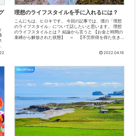
グ
理想のライフスタイルを手に入れるには？
こんにちは、ヒロキです。 今回の記事では、僕の「理想
のライフスタイル」について話したいと思います。 理想
ィ
のライフスタイルとは？ 結論から言うと 【お金と時間の
略
束縛から解放された状態】 ＝ 【不労所得を得た生き
ス
方】 だと思っています。 あくま...
っ
22
2022.04.16
WordPress